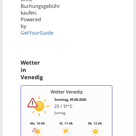
Buchungsgebühr
kaufen.
Powered
by
GetYourGuide
Wetter
in
Venedig
Wetter Venedig
Sonntag, 09.08.2026
25 / 31°C
Sonnig
Mo, 10.08.
Di, 11.08.
Mi, 12.08.