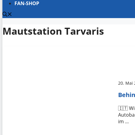
FAN-SHOP
Mautstation Tarvaris
20. Mai
Behin
🇮🇹 Wi
Autobah
im …