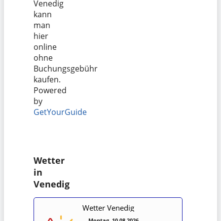
Venedig
kann
man
hier
online
ohne
Buchungsgebühr
kaufen.
Powered
by
GetYourGuide
Wetter
in
Venedig
Wetter Venedig
Montag, 10.08.2026