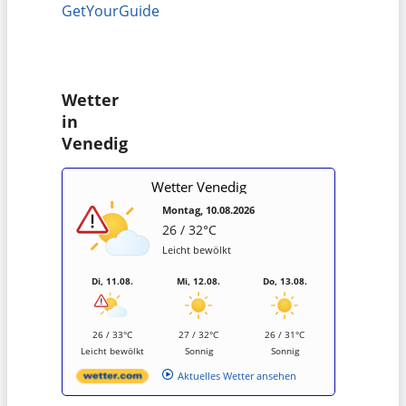
GetYourGuide
Wetter
in
Venedig
Wetter Venedig
Montag, 10.08.2026
26 / 32°C
Leicht bewölkt
Di, 11.08.
Mi, 12.08.
Do, 13.08.
26 / 33°C
27 / 32°C
26 / 31°C
Leicht bewölkt
Sonnig
Sonnig
Aktuelles Wetter ansehen