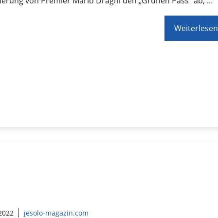
gierung von Premier Mario Draghi den „Grünen Pass“ ab, …
Weiterlesen
 2022
jesolo-magazin.com