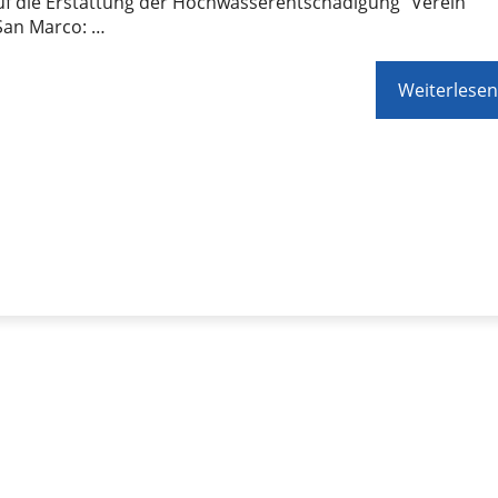
uf die Erstattung der Hochwasserentschädigung“ Verein
San Marco: …
Weiterlesen