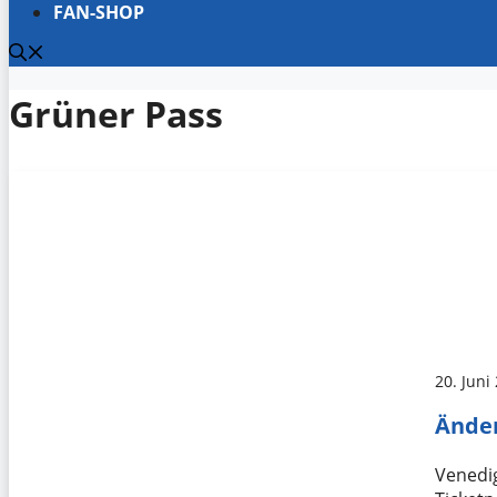
FAN-SHOP
Grüner Pass
20. Juni
Änder
Venedig