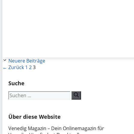
Neuere Beiträge
Seite
Seite
Seite
←
Zurück
1
2
3
Suche
Suchen
nach:
Über diese Website
Venedig Magazin – Dein Onlinemagazin für