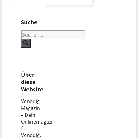
Suche
Suchen
nach:
Über
diese
Website
Venedig
Magazin
– Dein
Onlinemagazin
für
Venedig.