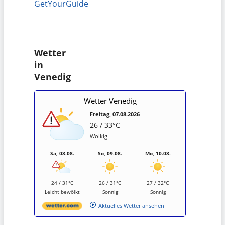
GetYourGuide
Wetter
in
Venedig
Wetter Venedig
Freitag, 07.08.2026
26 / 33°C
Wolkig
Sa, 08.08.
So, 09.08.
Mo, 10.08.
24 / 31°C
26 / 31°C
27 / 32°C
Leicht bewölkt
Sonnig
Sonnig
Aktuelles Wetter ansehen