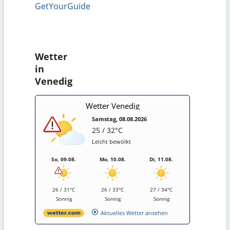
GetYourGuide
Wetter
in
Venedig
Wetter Venedig
Samstag, 08.08.2026
25 / 32°C
Leicht bewölkt
So, 09.08.
Mo, 10.08.
Di, 11.08.
26 / 31°C
26 / 33°C
27 / 34°C
Sonnig
Sonnig
Sonnig
Aktuelles Wetter ansehen