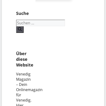
Suche
Suchen
nach:
Über
diese
Website
Venedig
Magazin
– Dein
Onlinemagazin
für
Venedig.
Hier