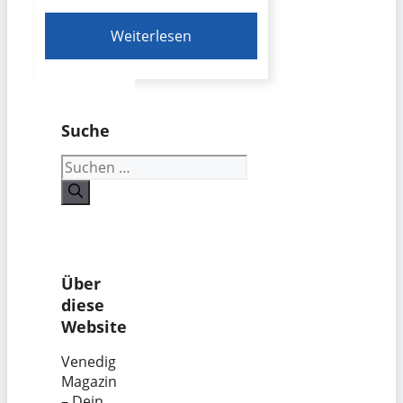
Weiterlesen
Suche
Suchen
nach:
Über
diese
Website
Venedig
Magazin
– Dein