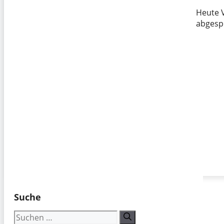
Heute V
abgespi
Suche
Suchen