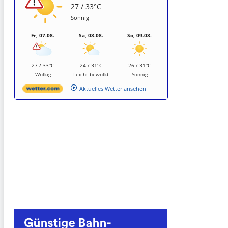
27 / 33°C
Sonnig
Fr, 07.08.
Sa, 08.08.
So, 09.08.
27 / 33°C
24 / 31°C
26 / 31°C
Wolkig
Leicht bewölkt
Sonnig
Aktuelles Wetter ansehen