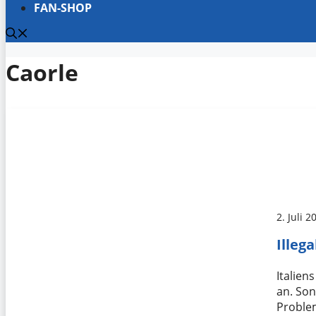
FAN-SHOP
Caorle
2. Juli 2
Illeg
Italien
an. Son
Proble