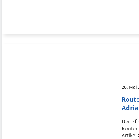
28. Mai
Route
Adria
Der Pfi
Routene
Artikel