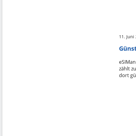
11. Juni
Günst
eSIMani
zählt z
dort gü