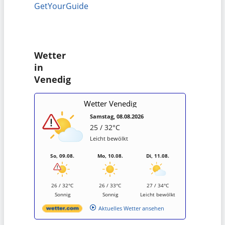
GetYourGuide
Wetter
in
Venedig
Wetter Venedig
Samstag, 08.08.2026
25 / 32°C
Leicht bewölkt
So, 09.08.
Mo, 10.08.
Di, 11.08.
26 / 32°C
26 / 33°C
27 / 34°C
Sonnig
Sonnig
Leicht bewölkt
Aktuelles Wetter ansehen