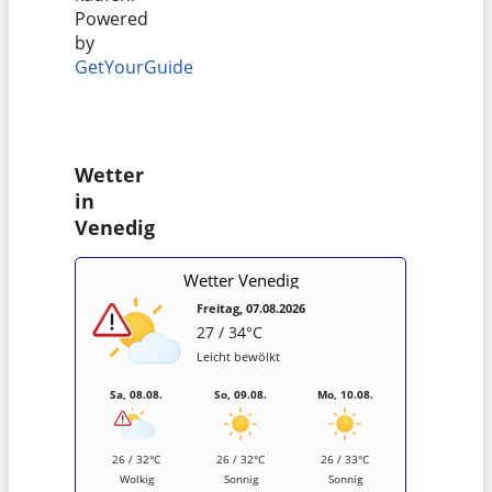
Powered
by
GetYourGuide
Wetter
in
Venedig
Wetter Venedig
Freitag, 07.08.2026
27 / 34°C
Leicht bewölkt
Sa, 08.08.
So, 09.08.
Mo, 10.08.
26 / 32°C
26 / 32°C
26 / 33°C
Wolkig
Sonnig
Sonnig