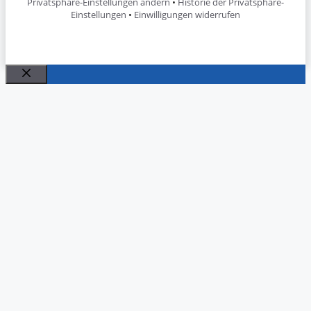
Privatsphäre-Einstellungen ändern
•
Historie der Privatsphäre-
Einstellungen
•
Einwilligungen widerrufen
Schließen