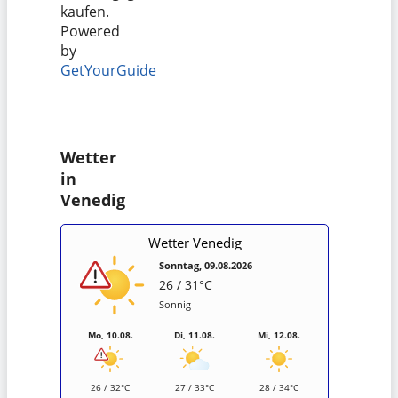
kaufen.
Powered
by
GetYourGuide
Wetter
in
Venedig
Wetter Venedig
Sonntag, 09.08.2026
26 / 31°C
Sonnig
Mo, 10.08.
Di, 11.08.
Mi, 12.08.
26 / 32°C
27 / 33°C
28 / 34°C