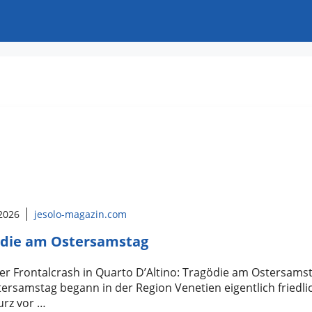
 2026
jesolo-magazin.com
ödie am Ostersamstag
er Frontalcrash in Quarto D’Altino: Tragödie am Ostersams
ersamstag begann in der Region Venetien eigentlich friedli
urz vor …