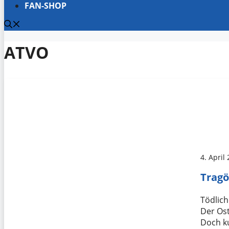
FAN-SHOP
ATVO
4. April
Trag
Tödlich
Der Ost
Doch k