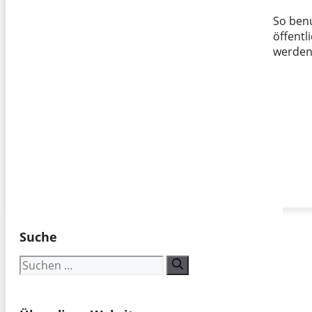
So ben
öffentl
werden
Suche
Suchen
nach: