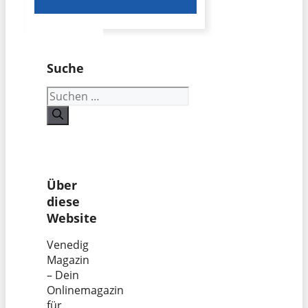
Suche
Suchen
nach:
Über
diese
Website
Venedig
Magazin
– Dein
Onlinemagazin
für