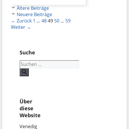
Ältere Beiträge
Neuere Beiträge
Seite
Seite
Seite
Seite
Seite
←
Zurück
1
…
48
49
50
…
59
Weiter
→
Suche
Suchen
nach:
Über
diese
Website
Venedig